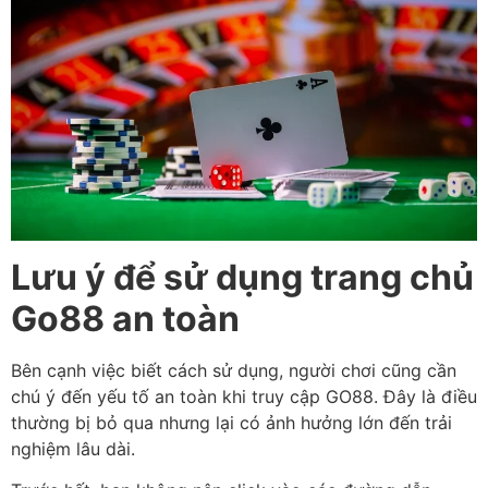
Lưu ý để sử dụng trang chủ
Go88 an toàn
Bên cạnh việc biết cách sử dụng, người chơi cũng cần
chú ý đến yếu tố an toàn khi truy cập GO88. Đây là điều
thường bị bỏ qua nhưng lại có ảnh hưởng lớn đến trải
nghiệm lâu dài.