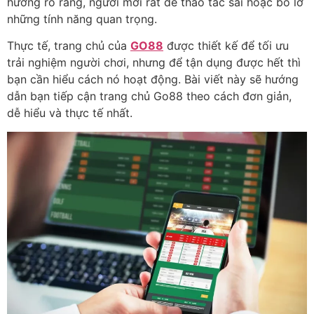
hướng rõ ràng, người mới rất dễ thao tác sai hoặc bỏ lỡ
những tính năng quan trọng.
Thực tế, trang chủ của
GO88
được thiết kế để tối ưu
trải nghiệm người chơi, nhưng để tận dụng được hết thì
bạn cần hiểu cách nó hoạt động. Bài viết này sẽ hướng
dẫn bạn tiếp cận trang chủ Go88 theo cách đơn giản,
dễ hiểu và thực tế nhất.