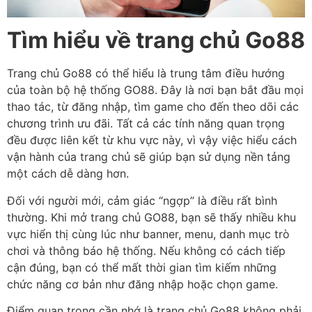
Tìm hiểu về trang chủ Go88
Trang chủ Go88 có thể hiểu là trung tâm điều hướng
của toàn bộ hệ thống GO88. Đây là nơi bạn bắt đầu mọi
thao tác, từ đăng nhập, tìm game cho đến theo dõi các
chương trình ưu đãi. Tất cả các tính năng quan trọng
đều được liên kết từ khu vực này, vì vậy việc hiểu cách
vận hành của trang chủ sẽ giúp bạn sử dụng nền tảng
một cách dễ dàng hơn.
Đối với người mới, cảm giác “ngợp” là điều rất bình
thường. Khi mở trang chủ GO88, bạn sẽ thấy nhiều khu
vực hiển thị cùng lúc như banner, menu, danh mục trò
chơi và thông báo hệ thống. Nếu không có cách tiếp
cận đúng, bạn có thể mất thời gian tìm kiếm những
chức năng cơ bản như đăng nhập hoặc chọn game.
Điểm quan trọng cần nhớ là trang chủ Go88 không phải