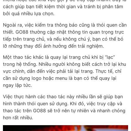
cách giúp bạn tiết kiệm thời gian và tránh bị phân tâm
bởi quá nhiều lựa chọn.
Ngoài ra, việc kiểm tra thông báo cũng là thói quen cần
thiết. GO88 thường cập nhật thông tin quan trọng trực
tiếp trên trang chủ, và nếu không chú ý, bạn có thể bỏ
lỡ những thay đổi ảnh hưởng đến trải nghiệm.
Một thao tác khác là quay lại trang chủ khi bị “lạc”
trong hệ thống. Nhiều người không biết cách trở lại khu
vực chính, dẫn đến việc phải tải lại trang. Thực tế, chỉ
cần sử dụng logo hoặc menu là bạn có thể quay lại
ngay lập tức.
Việc thực hành các thao tác này nhiều lần sẽ giúp bạn
hình thành thói quen sử dụng. Khi đó, việc truy cập và
thao tác trên GO88 sẽ trở nên tự nhiên và nhanh chóng
hơn rất nhiều.