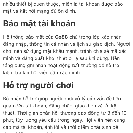
nhiều thiết bị quen thuộc, miễn là tài khoản được bảo
mật và kết nối mạng đủ ổn định.
Bảo mật tài khoản
Hệ thống bảo mật của
Go88
chú trọng lớp xác nhận
đăng nhập, thông tin cá nhân và lịch sử giao dịch. Người
chơi nên sử dụng mật khẩu mạnh, tránh chia sẻ mã xác
minh và đăng xuất khỏi thiết bị lạ sau khi dùng. Nền
tảng cũng ghi nhận hoạt động bất thường để hỗ trợ
kiểm tra khi hội viên cần xác minh.
Hỗ trợ người chơi
Bộ phận hỗ trợ giúp người chơi xử lý các vấn đề liên
quan đến tài khoản, đăng nhập, giao dịch và lỗi kỹ
thuật. Thời gian phản hồi thường dao động từ 3 đến 10
phút, tùy lượng yêu cầu trong ngày. Hội viên nên cung
cấp mã tài khoản, ảnh lỗi và thời điểm phát sinh để