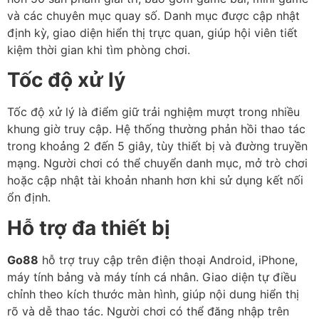
và các chuyên mục quay số. Danh mục được cập nhật
định kỳ, giao diện hiển thị trực quan, giúp hội viên tiết
kiệm thời gian khi tìm phòng chơi.
Tốc độ xử lý
Tốc độ xử lý là điểm giữ trải nghiệm mượt trong nhiều
khung giờ truy cập. Hệ thống thường phản hồi thao tác
trong khoảng 2 đến 5 giây, tùy thiết bị và đường truyền
mạng. Người chơi có thể chuyển danh mục, mở trò chơi
hoặc cập nhật tài khoản nhanh hơn khi sử dụng kết nối
ổn định.
Hỗ trợ đa thiết bị
Go88
hỗ trợ truy cập trên điện thoại Android, iPhone,
máy tính bảng và máy tính cá nhân. Giao diện tự điều
chỉnh theo kích thước màn hình, giúp nội dung hiển thị
rõ và dễ thao tác. Người chơi có thể đăng nhập trên