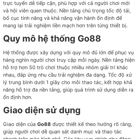
trực tuyến dễ tiếp cận, phù hợp với cả người chơi mới
và hội viên quen thuộc. Nền tảng chú trọng tốc độ tải,
bố cục tính năng và khả năng vận hành ổn định để
mang lại trải nghiệm liền mạch hơn trên từng thiết bị.
Quy mô hệ thống Go88
Hệ thống được xây dựng với quy mô đủ lớn để phục vụ
hàng nghìn người chơi truy cập mỗi ngày. Nền tảng hiện
hỗ trợ hơn 50 trò chơi thuộc nhiều nhóm giải trí khác
nhau, đáp ứng nhu cầu trải nghiệm đa dạng. Tốc độ xử
lý trung bình dưới 1 giây cho mỗi thao tác, kết hợp khả
năng hỗ trợ đa nền tảng, giúp quá trình sử dụng diễn ra
ổn định hơn.
Giao diện sử dụng
Giao diện của
Go88
được thiết kế theo hướng rõ ràng,
giúp người chơi dễ quan sát danh mục và thao tác