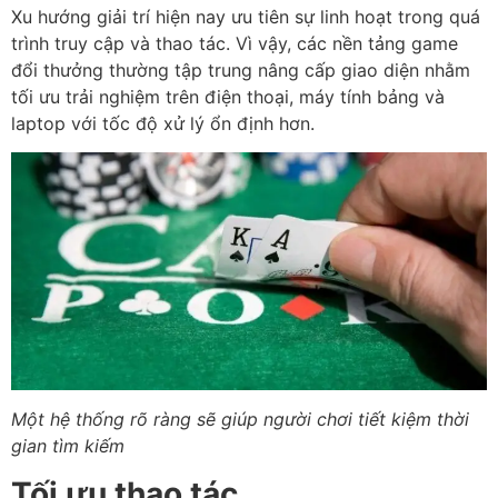
Xu hướng giải trí hiện nay ưu tiên sự linh hoạt trong quá
trình truy cập và thao tác. Vì vậy, các nền tảng game
đổi thưởng thường tập trung nâng cấp giao diện nhằm
tối ưu trải nghiệm trên điện thoại, máy tính bảng và
laptop với tốc độ xử lý ổn định hơn.
Một hệ thống rõ ràng sẽ giúp người chơi tiết kiệm thời
gian tìm kiếm
Tối ưu thao tác