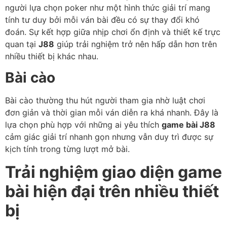
người lựa chọn poker như một hình thức giải trí mang
tính tư duy bởi mỗi ván bài đều có sự thay đổi khó
đoán. Sự kết hợp giữa nhịp chơi ổn định và thiết kế trực
quan tại
J88
giúp trải nghiệm trở nên hấp dẫn hơn trên
nhiều thiết bị khác nhau.
Bài cào
Bài cào thường thu hút người tham gia nhờ luật chơi
đơn giản và thời gian mỗi ván diễn ra khá nhanh. Đây là
lựa chọn phù hợp với những ai yêu thích
game bài J88
cảm giác giải trí nhanh gọn nhưng vẫn duy trì được sự
kịch tính trong từng lượt mở bài.
Trải nghiệm giao diện game
bài hiện đại trên nhiều thiết
bị