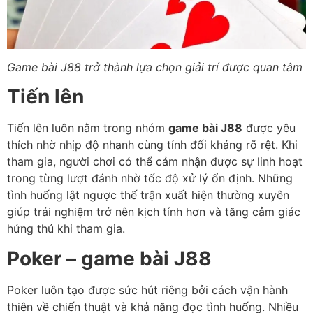
Game bài J88 trở thành lựa chọn giải trí được quan tâm
Tiến lên
Tiến lên luôn nằm trong nhóm
game bài J88
được yêu
thích nhờ nhịp độ nhanh cùng tính đối kháng rõ rệt. Khi
tham gia, người chơi có thể cảm nhận được sự linh hoạt
trong từng lượt đánh nhờ tốc độ xử lý ổn định. Những
tình huống lật ngược thế trận xuất hiện thường xuyên
giúp trải nghiệm trở nên kịch tính hơn và tăng cảm giác
hứng thú khi tham gia.
Poker – game bài J88
Poker luôn tạo được sức hút riêng bởi cách vận hành
thiên về chiến thuật và khả năng đọc tình huống. Nhiều