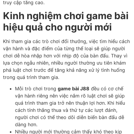
truy cập tăng cao.
Kinh nghiệm chơi game bài
hiệu quả cho người mới
Khi tham gia các trò chơi đổi thưởng, việc tìm hiểu cách
vận hành và đặc điểm của từng thể loại sẽ giúp người
chơi dễ hòa nhập hơn với nhịp độ của bàn đấu. Thay vì
lựa chọn ngẫu nhiên, nhiều người thường ưu tiên khám
phá luật chơi trước để tăng khả năng xử lý tình huống
trong quá trình tham gia.
Mỗi trò chơi trong
game bài J88
đều có cơ chế
vận hành riêng nên việc nắm rõ luật chơi sẽ giúp
quá trình tham gia trở nên thuận lợi hơn. Khi hiểu
cách tính thắng thua và thứ tự các lượt đánh,
người chơi có thể theo dõi diễn biến bàn đấu dễ
dàng hơn.
Nhiều người mới thường cảm thấy khó theo kịp