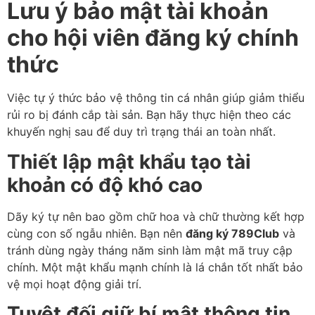
Lưu ý bảo mật tài khoản
cho hội viên đăng ký chính
thức
Việc tự ý thức bảo vệ thông tin cá nhân giúp giảm thiểu
rủi ro bị đánh cắp tài sản. Bạn hãy thực hiện theo các
khuyến nghị sau để duy trì trạng thái an toàn nhất.
Thiết lập mật khẩu tạo tài
khoản có độ khó cao
Dãy ký tự nên bao gồm chữ hoa và chữ thường kết hợp
cùng con số ngẫu nhiên. Bạn nên
đăng ký 789Club
và
tránh dùng ngày tháng năm sinh làm mật mã truy cập
chính. Một mật khẩu mạnh chính là lá chắn tốt nhất bảo
vệ mọi hoạt động giải trí.
Tuyệt đối giữ bí mật thông tin