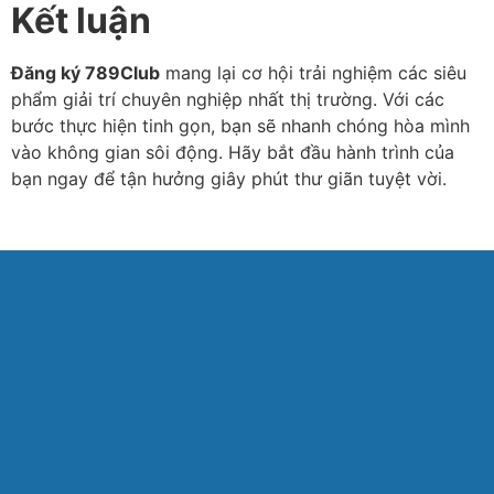
Kết luận
Đăng ký 789Club
mang lại cơ hội trải nghiệm các siêu
phẩm giải trí chuyên nghiệp nhất thị trường. Với các
bước thực hiện tinh gọn, bạn sẽ nhanh chóng hòa mình
vào không gian sôi động. Hãy bắt đầu hành trình của
bạn ngay để tận hưởng giây phút thư giãn tuyệt vời.