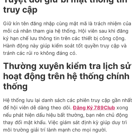
truy cập
Giữ kín tên đăng nhập cùng mật mã là trách nhiệm của
mỗi cá nhân tham gia hệ thống. Hội viên sau khi đăng
ký hạn chế lưu thông tin trên các thiết bị công cộng.
Hành động này giúp kiểm soát tốt quyền truy cập và
tránh các rủi ro không đáng có.
Thường xuyên kiểm tra lịch sử
hoạt động trên hệ thống chính
thống
Hệ thống lưu lại danh sách các phiên truy cập gần nhất
để hội viên dễ dàng theo dõi.
Đăng Ký 789Club
xong
nếu phát hiện dấu hiệu bất thường, bạn nên chủ động
thay đổi mật khẩu. Việc giám sát định kỳ giúp duy trì
môi trường giải trí lành mạnh cho mọi người.