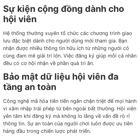
Sự kiện cộng đồng dành cho
hội viên
Hệ thống thường xuyên tổ chức các chương trình giao
lưu đặc biệt dành cho người dùng mới tham gia. Bạn
nhận được nhiều thông tin hữu ích từ những người có
cùng đam mê giải trí lớn. Việc đăng ký giúp mỗi cá nhân
đều có cơ hội nhận về phần quà tri ân.
Bảo mật dữ liệu hội viên đa
tầng an toàn
Công nghệ mã hóa tiên tiến ngăn chặn triệt để mọi hành
vi xâm nhập trái phép từ bên ngoài bất thường. Hội viên
yên tâm khi đăng ký mà không lo lắng về vấn đề rò rỉ
thông tin. Sự an toàn của người chơi luôn được ưu tiên
hàng đầu trong chiến lược phát triển.