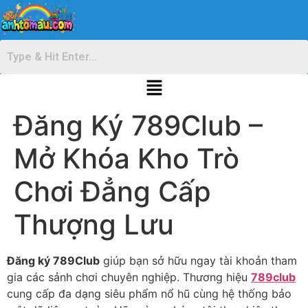
Đăng Ký 789Club –
Mở Khóa Kho Trò
Chơi Đẳng Cấp
Thượng Lưu
Đăng ký 789Club
giúp bạn sở hữu ngay tài khoản tham
gia các sảnh chơi chuyên nghiệp. Thương hiệu
789club
cung cấp đa dạng siêu phẩm nổ hũ cùng hệ thống bảo