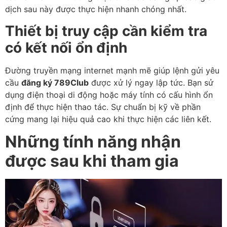
dịch sau này được thực hiện nhanh chóng nhất.
Thiết bị truy cập cần kiểm tra
có kết nối ổn định
Đường truyền mạng internet mạnh mẽ giúp lệnh gửi yêu
cầu
đăng ký 789Club
được xử lý ngay lập tức. Bạn sử
dụng điện thoại di động hoặc máy tính có cấu hình ổn
định để thực hiện thao tác. Sự chuẩn bị kỹ về phần
cứng mang lại hiệu quả cao khi thực hiện các liên kết.
Những tính năng nhận
được sau khi tham gia