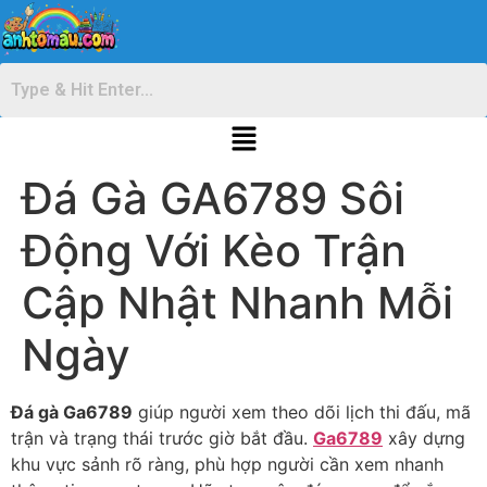
Đá Gà GA6789 Sôi
Động Với Kèo Trận
Cập Nhật Nhanh Mỗi
Ngày
Đá gà Ga6789
giúp người xem theo dõi lịch thi đấu, mã
trận và trạng thái trước giờ bắt đầu.
Ga6789
xây dựng
khu vực sảnh rõ ràng, phù hợp người cần xem nhanh