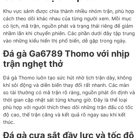
Khu vực sảnh được chia thành nhiều nhóm trận, phù hợp
cách theo dõi khác nhau của từng người xem. Mỗi mục
có lịch, mã trận, nguồn phát và trạng thái riêng để giảm
nhầm lẫn khi chuyển phiên. Các phần dưới đây tập trung
vào những kiểu hiển thị phổ biến, dễ gặp trong ngày.
Đá gà Ga6789 Thomo với nhịp
trận nghẹt thở
Đá gà Thomo luôn tạo sức hút nhờ lịch trận dày, không
khí sôi động và diễn biến thay đổi rất nhanh. Các màn
so tài thường có mã trận rõ ràng, nguồn phát ổn định và
thời gian cập nhật sát từng khung giờ. Đây là thể loại
phù hợp với người thích theo dõi những trận đấu có tốc
độ cao, thế trận căng và kết quả rõ ngay sau khi kết
thúc.
Đá gà cựa sắt đầy lực và tốc độ