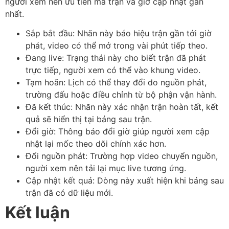
người xem nên ưu tiên mã trận và giờ cập nhật gần
nhất.
Sắp bắt đầu: Nhãn này báo hiệu trận gần tới giờ
phát, video có thể mở trong vài phút tiếp theo.
Đang live: Trạng thái này cho biết trận đã phát
trực tiếp, người xem có thể vào khung video.
Tạm hoãn: Lịch có thể thay đổi do nguồn phát,
trường đấu hoặc điều chỉnh từ bộ phận vận hành.
Đã kết thúc: Nhãn này xác nhận trận hoàn tất, kết
quả sẽ hiển thị tại bảng sau trận.
Đổi giờ: Thông báo đổi giờ giúp người xem cập
nhật lại mốc theo dõi chính xác hơn.
Đổi nguồn phát: Trường hợp video chuyển nguồn,
người xem nên tải lại mục live tương ứng.
Cập nhật kết quả: Dòng này xuất hiện khi bảng sau
trận đã có dữ liệu mới.
Kết luận