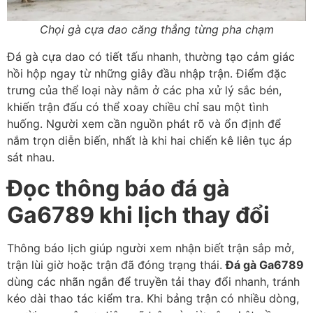
Chọi gà cựa dao căng thẳng từng pha chạm
Đá gà cựa dao có tiết tấu nhanh, thường tạo cảm giác
hồi hộp ngay từ những giây đầu nhập trận. Điểm đặc
trưng của thể loại này nằm ở các pha xử lý sắc bén,
khiến trận đấu có thể xoay chiều chỉ sau một tình
huống. Người xem cần nguồn phát rõ và ổn định để
nắm trọn diễn biến, nhất là khi hai chiến kê liên tục áp
sát nhau.
Đọc thông báo đá gà
Ga6789 khi lịch thay đổi
Thông báo lịch giúp người xem nhận biết trận sắp mở,
trận lùi giờ hoặc trận đã đóng trạng thái.
Đá gà Ga6789
dùng các nhãn ngắn để truyền tải thay đổi nhanh, tránh
kéo dài thao tác kiểm tra. Khi bảng trận có nhiều dòng,