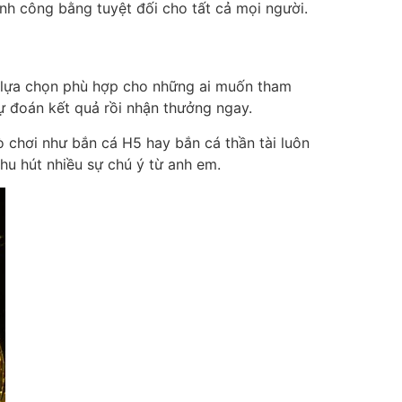
nh công bằng tuyệt đối cho tất cả mọi người.
là lựa chọn phù hợp cho những ai muốn tham
dự đoán kết quả rồi nhận thưởng ngay.
ò chơi như bắn cá H5 hay bắn cá thần tài luôn
hu hút nhiều sự chú ý từ anh em.