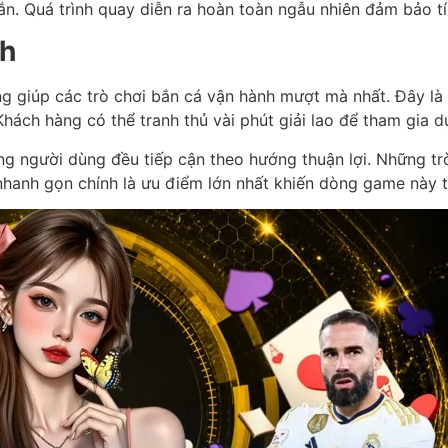
n. Quá trình quay diễn ra hoàn toàn ngẫu nhiên đảm bảo tí
nh
ang giúp các trò chơi bắn cá vận hành mượt mà nhất. Đây 
hách hàng có thể tranh thủ vài phút giải lao để tham gia 
ng người dùng đều tiếp cận theo hướng thuận lợi. Những tr
nhanh gọn chính là ưu điểm lớn nhất khiến dòng game này t