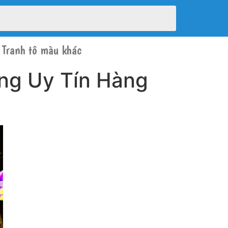
Tranh tô màu khác
ng Uy Tín Hàng