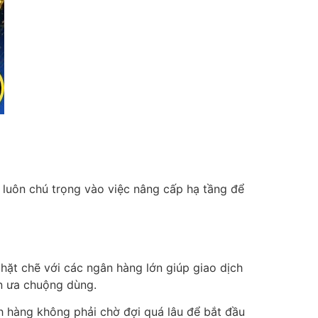
ị luôn chú trọng vào việc nâng cấp hạ tầng để
hặt chẽ với các ngân hàng lớn giúp giao dịch
ên ưa chuộng dùng.
h hàng không phải chờ đợi quá lâu để bắt đầu