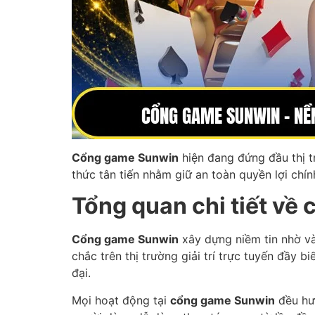
Cổng game Sunwin
hiện đang đứng đầu thị t
thức tân tiến nhằm giữ an toàn quyền lợi ch
Tổng quan chi tiết về
Cổng game Sunwin
xây dựng niềm tin nhờ và
chắc trên thị trường giải trí trực tuyến đầy
đại.
Mọi hoạt động tại
cổng game Sunwin
đều hướ