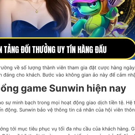
rường về số lượng thành viên tham gia đặt cược hàng ngà
ính đáng cho khách. Bước vào không gian ảo này để cảm nhậ
 cổng game Sunwin hiện nay
o sự minh bạch trong mọi hoạt động giao dịch tiền tệ. Hệ
 biến động. Sunwin bảo vệ thông tin cá nhân của hội viên t
ng tới mục tiêu phục vụ tối đa nhu cầu của khách hàng. Gi