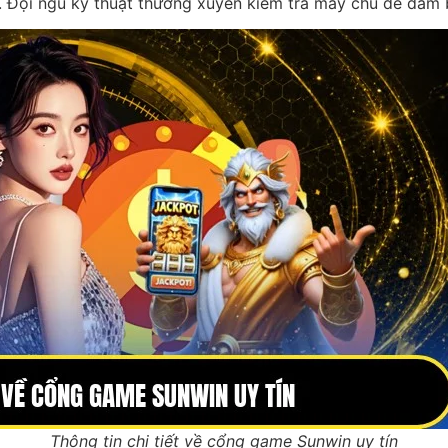
. Đội ngũ kỹ thuật thường xuyên kiểm tra máy chủ để đảm 
Thông tin chi tiết về cổng game Sunwin uy tín