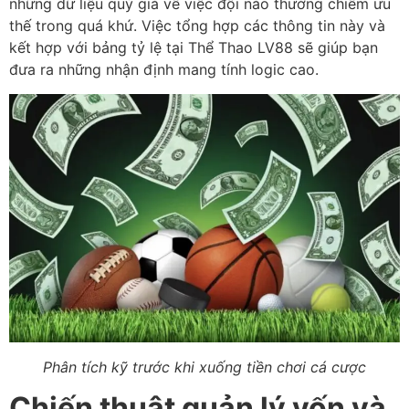
những dữ liệu quý giá về việc đội nào thường chiếm ưu
thế trong quá khứ. Việc tổng hợp các thông tin này và
kết hợp với bảng tỷ lệ tại Thể Thao LV88 sẽ giúp bạn
đưa ra những nhận định mang tính logic cao.
Phân tích kỹ trước khi xuống tiền chơi cá cược
Chiến thuật quản lý vốn và