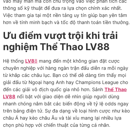
vào may mắn mà còn chú trọng vào việc phân tích các
thông số kỹ thuật để đưa ra lựa chọn chính xác nhất.
Việc tham gia tại một nền tảng uy tín giúp bạn yên tâm
hơn về tính minh bạch và tốc độ thanh toán tiền thưởng.
Ưu điểm vượt trội khi trải
nghiệm Thể Thao LV88
Hệ thống
LV8
8
mang đến một không gian đặt cược
chuyên nghiệp với hàng ngàn trận đấu diễn ra mỗi ngày
từ khắp các châu lục. Bạn có thể dễ dàng tìm thấy mọi
giải đấu từ Ngoại hạng Anh hay Champions League cho
đến các giải vô địch quốc gia nhỏ hơn. Sảnh
Thể Thao
LV88
nổi bật với giao diện dễ nhìn giúp người dùng
nhanh chóng nắm bắt các biến động về tỷ lệ odds ngay
trên bảng điện tử. Sự đa dạng về loại hình cược như kèo
châu Á hay kèo châu Âu và tài xỉu mang lại nhiều lựa
chọn phù hợp với chiến thuật của từng cá nhân.