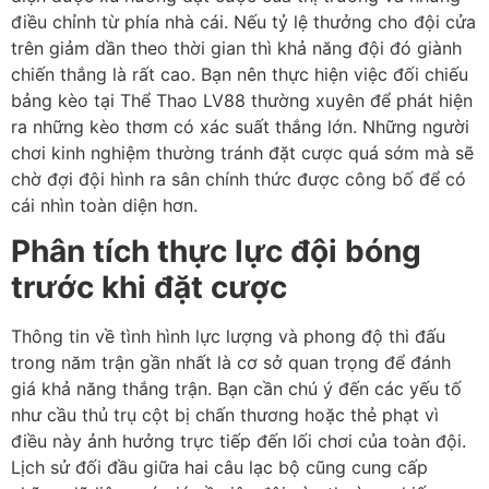
điều chỉnh từ phía nhà cái. Nếu tỷ lệ thưởng cho đội cửa
trên giảm dần theo thời gian thì khả năng đội đó giành
chiến thắng là rất cao. Bạn nên thực hiện việc đối chiếu
bảng kèo tại Thể Thao LV88 thường xuyên để phát hiện
ra những kèo thơm có xác suất thắng lớn. Những người
chơi kinh nghiệm thường tránh đặt cược quá sớm mà sẽ
chờ đợi đội hình ra sân chính thức được công bố để có
cái nhìn toàn diện hơn.
Phân tích thực lực đội bóng
trước khi đặt cược
Thông tin về tình hình lực lượng và phong độ thi đấu
trong năm trận gần nhất là cơ sở quan trọng để đánh
giá khả năng thắng trận. Bạn cần chú ý đến các yếu tố
như cầu thủ trụ cột bị chấn thương hoặc thẻ phạt vì
điều này ảnh hưởng trực tiếp đến lối chơi của toàn đội.
Lịch sử đối đầu giữa hai câu lạc bộ cũng cung cấp