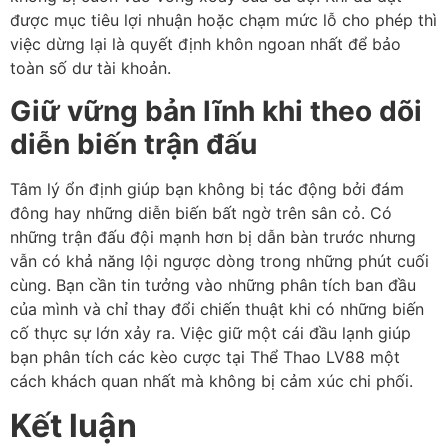
được mục tiêu lợi nhuận hoặc chạm mức lỗ cho phép thì
việc dừng lại là quyết định khôn ngoan nhất để bảo
toàn số dư tài khoản.
Giữ vững bản lĩnh khi theo dõi
diễn biến trận đấu
Tâm lý ổn định giúp bạn không bị tác động bởi đám
đông hay những diễn biến bất ngờ trên sân cỏ. Có
những trận đấu đội mạnh hơn bị dẫn bàn trước nhưng
vẫn có khả năng lội ngược dòng trong những phút cuối
cùng. Bạn cần tin tưởng vào những phân tích ban đầu
của mình và chỉ thay đổi chiến thuật khi có những biến
cố thực sự lớn xảy ra. Việc giữ một cái đầu lạnh giúp
bạn phân tích các kèo cược tại Thể Thao LV88 một
cách khách quan nhất mà không bị cảm xúc chi phối.
Kết luận