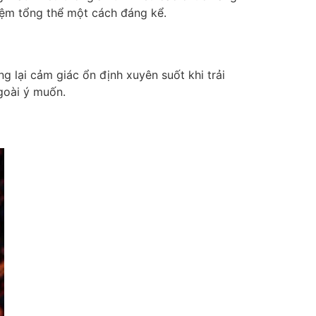
hiệm tổng thể một cách đáng kể.
g lại cảm giác ổn định xuyên suốt khi trải
goài ý muốn.