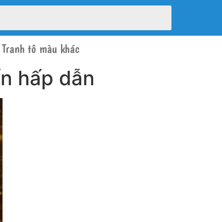
Tranh tô màu khác
ến hấp dẫn