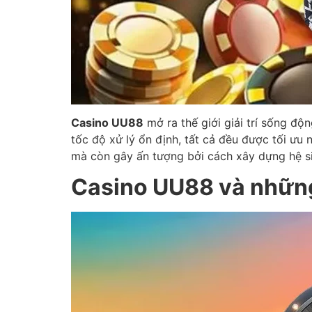
Casino UU88
mở ra thế giới giải trí sống độ
tốc độ xử lý ổn định, tất cả đều được tối ưu
mà còn gây ấn tượng bởi cách xây dựng hệ si
Casino UU88 và những 