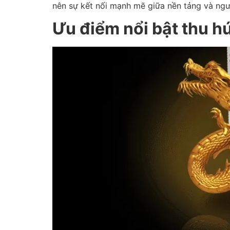
nên sự kết nối mạnh mẽ giữa nền tảng và ngư
Ưu điểm nổi bật thu h