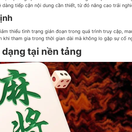
 dàng tiếp cận nội dung cần thiết, từ đó nâng cao trải ng
ịnh
m thiểu tình trạng gián đoạn trong quá trình truy cập, man
 khi tham gia trong thời gian dài mà không lo gặp sự cố n
dạng tại nền tảng