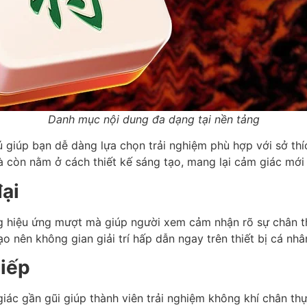
Danh mục nội dung đa dạng tại nền tảng
 giúp bạn dễ dàng lựa chọn trải nghiệm phù hợp với sở th
 còn nằm ở cách thiết kế sáng tạo, mang lại cảm giác mới 
đại
ùng hiệu ứng mượt mà giúp người xem cảm nhận rõ sự chân 
 nên không gian giải trí hấp dẫn ngay trên thiết bị cá nhâ
tiếp
ác gần gũi giúp thành viên trải nghiệm không khí chân thự