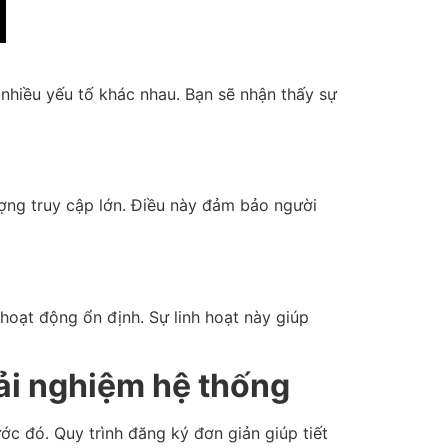
nhiều yếu tố khác nhau. Bạn sẽ nhận thấy sự
ợng truy cập lớn. Điều này đảm bảo người
 hoạt động ổn định. Sự linh hoạt này giúp
ải nghiệm hệ thống
c đó. Quy trình đăng ký đơn giản giúp tiết