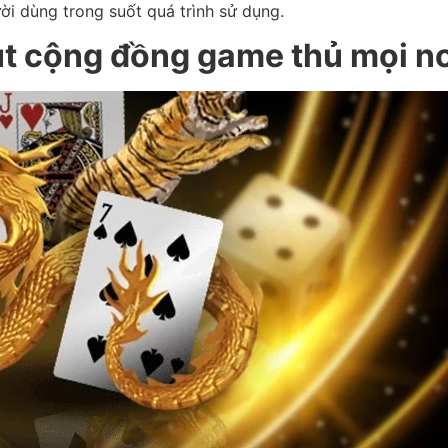
ời dùng trong suốt quá trình sử dụng.
út cộng đồng game thủ mọi nơ