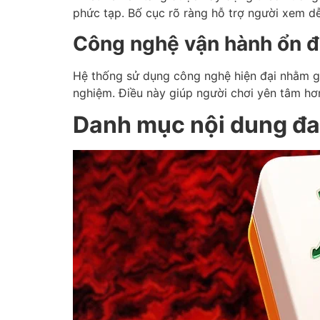
phức tạp. Bố cục rõ ràng hỗ trợ người xem dễ
Công nghệ vận hành ổn đ
Hệ thống sử dụng công nghệ hiện đại nhằm giả
nghiệm. Điều này giúp người chơi yên tâm hơn
Danh mục nội dung đa 