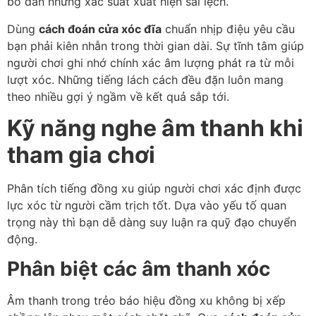
bỏ dần những xác suất xuất hiện sai lệch.
Dùng
cách đoán cửa xóc đĩa
chuẩn nhịp điệu yêu cầu
bạn phải kiên nhẫn trong thời gian dài. Sự tĩnh tâm giúp
người chơi ghi nhớ chính xác âm lượng phát ra từ mỗi
lượt xóc. Những tiếng lách cách đều đặn luôn mang
theo nhiều gợi ý ngầm về kết quả sắp tới.
Kỹ năng nghe âm thanh khi
tham gia chơi
Phân tích tiếng đồng xu giúp người chơi xác định được
lực xóc từ người cầm trịch tốt. Dựa vào yếu tố quan
trọng này thì bạn dễ dàng suy luận ra quỹ đạo chuyển
động.
Phân biệt các âm thanh xóc
Âm thanh trong trẻo báo hiệu đồng xu không bị xếp