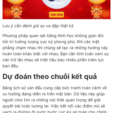
Lưu ý cần đánh giá sự va đập thật kỹ
Phương pháp quan sát bằng hình học không gian đòi
hỏi trí tưởng tượng cực kỳ phong phú. Khi các mặt
phẳng chạm nhau thì chúng sẽ tạo ra những hướng nảy
hoàn toàn khác biệt với nhau. Bạn cần tính toán xem sự
cản trở lẫn nhau sẽ triệt tiêu bao nhiêu phần trăm lực
ban đầu.
Dự đoán theo chuỗi kết quả
Bảng lịch sử ván đấu cung cấp bức tranh toàn cảnh về
xu hướng đang diễn ra trên mặt bàn. Dữ liệu này giúp
người chơi tìm ra những nút thắt quan trọng để giải
quyết bài toán tương lai. Việc kết nối các điểm mù sẽ
vạch ra đường đi nước bước cực kỳ an toàn cho chính