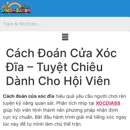
Cách Đoán Cửa Xóc
Đĩa – Tuyệt Chiêu
Dành Cho Hội Viên
Cách đoán cửa xóc đĩa
hiệu quả yêu cầu người chơi rèn
luyện kỹ năng quan sát. Phân tích nhịp tại
XOCDIA88
giúp hội viên hình thành nên phương pháp nhận định
cực kỳ chuẩn. Bắt đầu hành trình giải mã tiếng xóc ngay
lúc này để tự mình làm chủ thế trận.