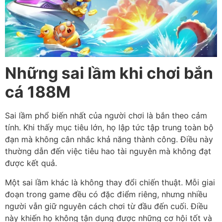
Những sai lầm khi chơi bắn
cá 188M
Sai lầm phổ biến nhất của người chơi là bắn theo cảm
tính. Khi thấy mục tiêu lớn, họ lập tức tập trung toàn bộ
đạn mà không cân nhắc khả năng thành công. Điều này
thường dẫn đến việc tiêu hao tài nguyên mà không đạt
được kết quả.
Một sai lầm khác là không thay đổi chiến thuật. Mỗi giai
đoạn trong game đều có đặc điểm riêng, nhưng nhiều
người vẫn giữ nguyên cách chơi từ đầu đến cuối. Điều
này khiến họ không tận dụng được những cơ hội tốt và