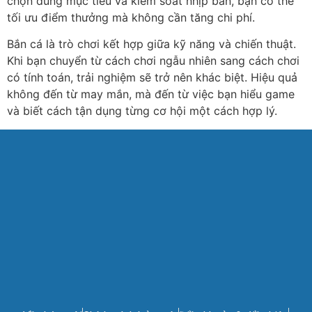
chọn đúng mục tiêu và kiểm soát nhịp bắn, bạn có thể
tối ưu điểm thưởng mà không cần tăng chi phí.
Bắn cá là trò chơi kết hợp giữa kỹ năng và chiến thuật.
Khi bạn chuyển từ cách chơi ngẫu nhiên sang cách chơi
có tính toán, trải nghiệm sẽ trở nên khác biệt. Hiệu quả
không đến từ may mắn, mà đến từ việc bạn hiểu game
và biết cách tận dụng từng cơ hội một cách hợp lý.