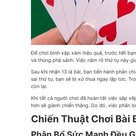
Để chơi binh xập xám hiệu quả, trước hết bạn 
và thùng phá sảnh. Việc nắm rõ thứ tự này gi
Sau khi nhận 13 lá bài, bạn tiến hành phân ch
sai thứ tự, bạn sẽ bị xử thua ngay lập tức. 
còn lại.
Khi tất cả người chơi đã hoàn tất việc sắp xế
hơn sẽ giành chiến thắng. Do đó, việc phân bổ
Chiến Thuật Chơi Bài
Phân Bổ Sức Mạnh Đều G