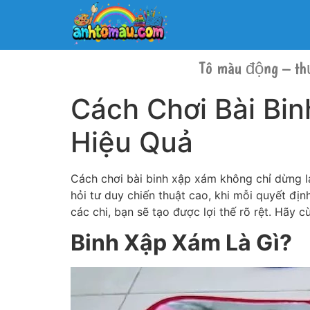
Tô màu động – th
Cách Chơi Bài Bi
Hiệu Quả
Cách chơi bài binh xập xám không chỉ dừng lạ
hỏi tư duy chiến thuật cao, khi mỗi quyết đị
các chi, bạn sẽ tạo được lợi thế rõ rệt. Hãy 
Binh Xập Xám Là Gì?