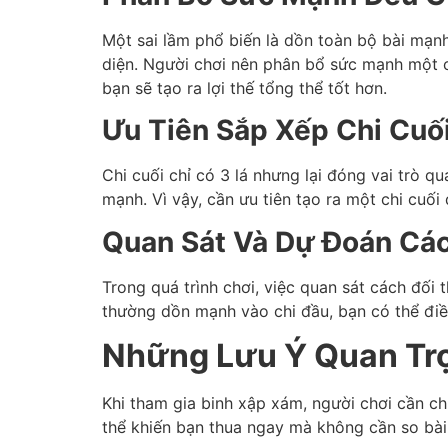
Một sai lầm phổ biến là dồn toàn bộ bài mạnh
diện. Người chơi nên phân bổ sức mạnh một c
bạn sẽ tạo ra lợi thế tổng thể tốt hơn.
Ưu Tiên Sắp Xếp Chi Cuố
Chi cuối chỉ có 3 lá nhưng lại đóng vai trò q
mạnh. Vì vậy, cần ưu tiên tạo ra một chi cuối
Quan Sát Và Dự Đoán Các
Trong quá trình chơi, việc quan sát cách đối
thường dồn mạnh vào chi đầu, bạn có thể điề
Những Lưu Ý Quan Trọ
Khi tham gia binh xập xám, người chơi cần ch
thể khiến bạn thua ngay mà không cần so bài