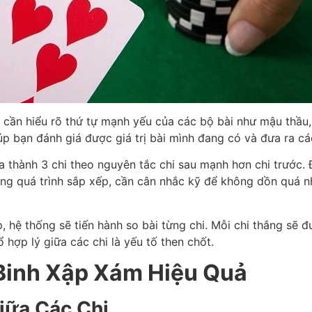
cần hiểu rõ thứ tự mạnh yếu của các bộ bài như mậu thầu, đ
úp bạn đánh giá được giá trị bài mình đang có và đưa ra c
ia thành 3 chi theo nguyên tắc chi sau mạnh hơn chi trước.
Trong quá trình sắp xếp, cần cân nhắc kỹ để không dồn quá
p, hệ thống sẽ tiến hành so bài từng chi. Mỗi chi thắng sẽ
 hợp lý giữa các chi là yếu tố then chốt.
 Binh Xập Xám Hiệu Quả
iữa Các Chi