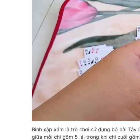
Binh xập xám là trò chơi sử dụng bộ bài Tây 5
giữa mỗi chi gồm 5 lá, trong khi chi cuối gồ