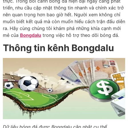
thực. Trong bối cảnh bóng đá hiện đại ngày càng phát
triển, nhu cầu cập nhật thông tin nhanh và chính xác trở
nên quan trọng hơn bao giờ hết. Người xem không chỉ
muốn biết kết quả mà còn muốn hiểu cách trận đấu diễn
ra. Hãy cùng chúng tôi khám phá những khía cạnh mới
mẻ của
Bongdalu
trong việc hỗ trợ theo dõi bóng đá.
Thông tin kênh Bongdalu
Dữ liệu bóng đá được Bongdalu cập nhật cụ thể