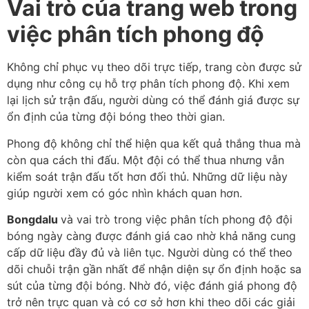
Vai trò của trang web trong
việc phân tích phong độ
Không chỉ phục vụ theo dõi trực tiếp, trang còn được sử
dụng như công cụ hỗ trợ phân tích phong độ. Khi xem
lại lịch sử trận đấu, người dùng có thể đánh giá được sự
ổn định của từng đội bóng theo thời gian.
Phong độ không chỉ thể hiện qua kết quả thắng thua mà
còn qua cách thi đấu. Một đội có thể thua nhưng vẫn
kiểm soát trận đấu tốt hơn đối thủ. Những dữ liệu này
giúp người xem có góc nhìn khách quan hơn.
Bongdalu
và vai trò trong việc phân tích phong độ đội
bóng ngày càng được đánh giá cao nhờ khả năng cung
cấp dữ liệu đầy đủ và liên tục. Người dùng có thể theo
dõi chuỗi trận gần nhất để nhận diện sự ổn định hoặc sa
sút của từng đội bóng. Nhờ đó, việc đánh giá phong độ
trở nên trực quan và có cơ sở hơn khi theo dõi các giải