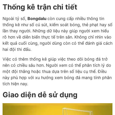
Thống kê trận chi tiết
Ngoài tỷ số,
Bongdalu
còn cung cấp nhiều thông tin
thống kê như số cú sút, kiểm soát bóng, thẻ phạt hay số
lần thay người. Những dữ liệu này giúp người xem hiểu
rõ hơn về diễn biến thực tế trên sân. Không chỉ nhìn vào
kết quả cuối cùng, người dùng còn có thể đánh giá cách
hai đội thi đấu.
Việc có thêm thống kê giúp việc theo dõi bóng đá trở
nên có chiều sâu hơn. Người xem có thể phân tích lý do
một đội thắng hoặc thua dựa trên số liệu cụ thể. Điều
này phù hợp với xu hướng xem bóng đá mang tính phân
tích hiện nay.
Giao diện dễ sử dụng