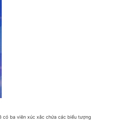
ẽ có ba viên xúc xắc chứa các biểu tượng