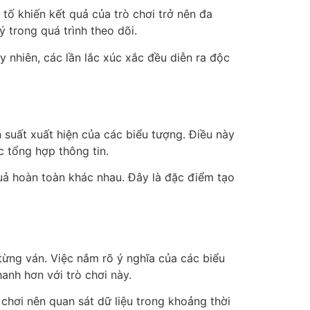
 tố khiến kết quả của trò chơi trở nên đa
 trong quá trình theo dõi.
y nhiên, các lần lắc xúc xắc đều diễn ra độc
 suất xuất hiện của các biểu tượng. Điều này
c tổng hợp thông tin.
quả hoàn toàn khác nhau. Đây là đặc điểm tạo
 từng ván. Việc nắm rõ ý nghĩa của các biểu
anh hơn với trò chơi này.
 chơi nên quan sát dữ liệu trong khoảng thời