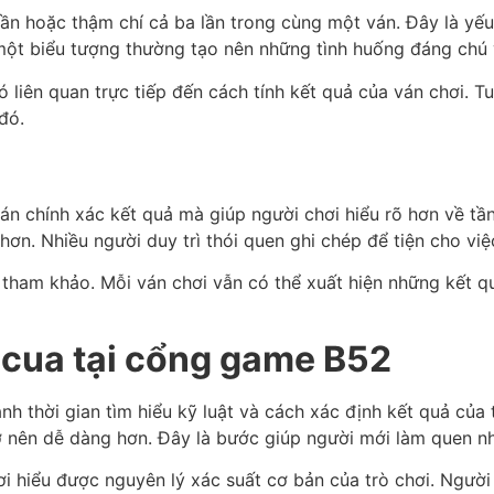
lần hoặc thậm chí cả ba lần trong cùng một ván. Đây là yếu
một biểu tượng thường tạo nên những tình huống đáng chú ý
liên quan trực tiếp đến cách tính kết quả của ván chơi. Tu
đó.
n chính xác kết quả mà giúp người chơi hiểu rõ hơn về tần
 hơn. Nhiều người duy trì thói quen ghi chép để tiện cho việ
ụ tham khảo. Mỗi ván chơi vẫn có thể xuất hiện những kết 
u cua tại cổng game B52
ành thời gian tìm hiểu kỹ luật và cách xác định kết quả của
rở nên dễ dàng hơn. Đây là bước giúp người mới làm quen nh
ơi hiểu được nguyên lý xác suất cơ bản của trò chơi. Người