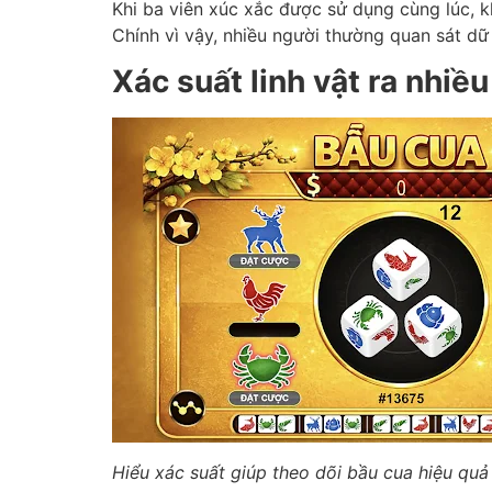
Khi ba viên xúc xắc được sử dụng cùng lúc, k
Chính vì vậy, nhiều người thường quan sát dữ
Xác suất linh vật ra nhiề
Hiểu xác suất giúp theo dõi bầu cua hiệu quả