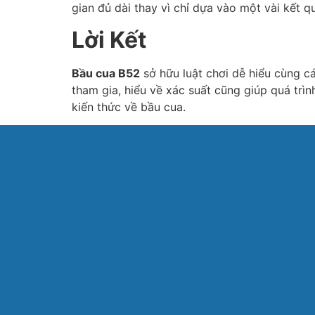
gian đủ dài thay vì chỉ dựa vào một vài kết q
Lời Kết
Bầu cua B52
sở hữu luật chơi dễ hiểu cùng c
tham gia, hiểu về xác suất cũng giúp quá trìn
kiến thức về bầu cua.