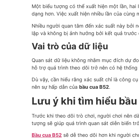
Một biểu tượng có thể xuất hiện một lần, hai 
dạng hơn. Việc xuất hiện nhiều lần của cùng 
Nhiều người quan tâm đến xác suất này bởi nó 
lập và không bị ảnh hưởng bởi kết quả trước 
Vai trò của dữ liệu
Quan sát dữ liệu không nhằm mục đích dự đoá
hỗ trợ quá trình theo dõi trở nên có hệ thống
Dù vậy, cần hiểu rằng xác suất chỉ là công c
nên sự hấp dẫn của
bầu cua B52
.
Lưu ý khi tìm hiểu bầ
Trước khi theo dõi trò chơi, người chơi nên d
tượng sẽ giúp quá trình quan sát diễn biến t
Bầu cua B52
sẽ dễ theo dõi hơn khi người ch