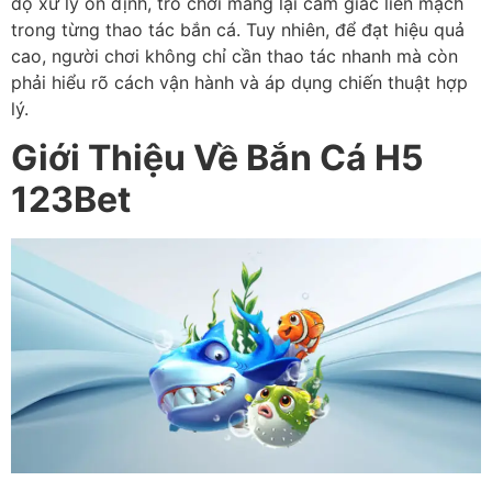
độ xử lý ổn định, trò chơi mang lại cảm giác liền mạch
trong từng thao tác bắn cá. Tuy nhiên, để đạt hiệu quả
cao, người chơi không chỉ cần thao tác nhanh mà còn
phải hiểu rõ cách vận hành và áp dụng chiến thuật hợp
lý.
Giới Thiệu Về Bắn Cá H5
123Bet