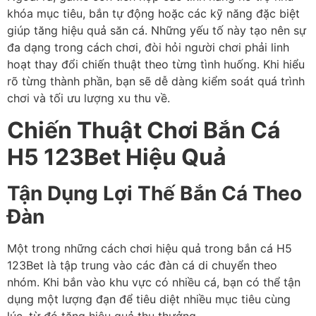
khóa mục tiêu, bắn tự động hoặc các kỹ năng đặc biệt
giúp tăng hiệu quả săn cá. Những yếu tố này tạo nên sự
đa dạng trong cách chơi, đòi hỏi người chơi phải linh
hoạt thay đổi chiến thuật theo từng tình huống. Khi hiểu
rõ từng thành phần, bạn sẽ dễ dàng kiểm soát quá trình
chơi và tối ưu lượng xu thu về.
Chiến Thuật Chơi Bắn Cá
H5 123Bet Hiệu Quả
Tận Dụng Lợi Thế Bắn Cá Theo
Đàn
Một trong những cách chơi hiệu quả trong bắn cá H5
123Bet là tập trung vào các đàn cá di chuyển theo
nhóm. Khi bắn vào khu vực có nhiều cá, bạn có thể tận
dụng một lượng đạn để tiêu diệt nhiều mục tiêu cùng
lúc, từ đó tăng hiệu quả thu thưởng.