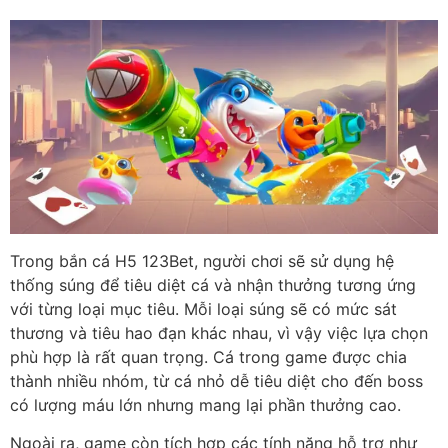
Trong bắn cá H5 123Bet, người chơi sẽ sử dụng hệ
thống súng để tiêu diệt cá và nhận thưởng tương ứng
với từng loại mục tiêu. Mỗi loại súng sẽ có mức sát
thương và tiêu hao đạn khác nhau, vì vậy việc lựa chọn
phù hợp là rất quan trọng. Cá trong game được chia
thành nhiều nhóm, từ cá nhỏ dễ tiêu diệt cho đến boss
có lượng máu lớn nhưng mang lại phần thưởng cao.
Ngoài ra, game còn tích hợp các tính năng hỗ trợ như