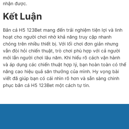
nhận được.
Kết Luận
Bắn cá H5 123Bet mang đến trải nghiệm tiện lợi và linh
hoạt cho người chơi nhờ khả năng truy cập nhanh
chóng trên nhiều thiết bị. Với lối chơi đơn giản nhưng
vẫn đòi hỏi chiến thuật, trò chơi phù hợp với cả người
mới lẫn người chơi lâu năm. Khi hiểu rõ cách vận hành
và áp dụng các chiến thuật hợp lý, bạn hoàn toàn có thể
nâng cao hiệu quả săn thưởng của mình. Hy vọng bài
viết đã giúp bạn có cái nhìn rõ hơn và sẵn sàng chinh
phục bắn cá H5 123Bet một cách tự tin.