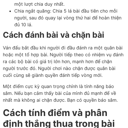
một lượt chia duy nhất.
Chia ngắt quãng: Chia 5 lá bài đầu tiên cho mỗi
người, sau đó quay lại vòng thứ hai để hoàn thiện
đủ 10 lá.
Cách đánh bài và chặn bài
Ván đấu bắt đầu khi người đi đầu đánh ra một quân bài
hoặc một tổ hợp bài. Người tiếp theo có nhiệm vụ đánh
ra các bộ bài có giá trị lớn hơn, mạnh hơn để chặn
người trước đó. Người chơi nào chặn được quân bài
cuối cùng sẽ giành quyền đánh tiếp vòng mới.
Một điểm cực kỳ quan trọng chính là tính năng báo
sâm. Nếu bạn cảm thấy bài của mình đủ mạnh để về
nhất mà không ai chặn được. Bạn có quyền báo sâm.
Cách tính điểm và phân
định thắng thua trong bài