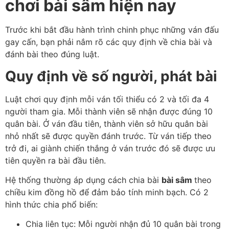
chơi bài sâm hiện nay
Trước khi bắt đầu hành trình chinh phục những ván đấu
gay cấn, bạn phải nắm rõ các quy định về chia bài và
đánh bài theo đúng luật.
Quy định về số người, phát bài
Luật chơi quy định mỗi ván tối thiểu có 2 và tối đa 4
người tham gia. Mỗi thành viên sẽ nhận được đúng 10
quân bài. Ở ván đầu tiên, thành viên sở hữu quân bài
nhỏ nhất sẽ được quyền đánh trước. Từ ván tiếp theo
trở đi, ai giành chiến thắng ở ván trước đó sẽ được ưu
tiên quyền ra bài đầu tiên.
Hệ thống thường áp dụng cách chia bài
bài sâm
theo
chiều kim đồng hồ để đảm bảo tính minh bạch. Có 2
hình thức chia phổ biến:
Chia liên tục: Mỗi người nhận đủ 10 quân bài trong