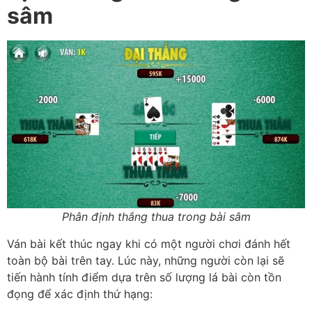
sâm
Phân định thắng thua trong bài sâm
Ván bài kết thúc ngay khi có một người chơi đánh hết
toàn bộ bài trên tay. Lúc này, những người còn lại sẽ
tiến hành tính điểm dựa trên số lượng lá bài còn tồn
đọng để xác định thứ hạng: