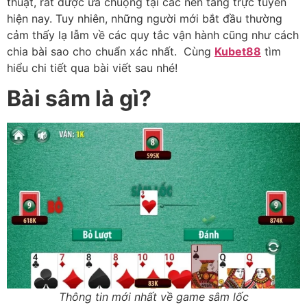
thuật, rất được ưa chuộng tại các nền tảng trực tuyến
hiện nay. Tuy nhiên, những người mới bắt đầu thường
cảm thấy lạ lẫm về các quy tắc vận hành cũng như cách
chia bài sao cho chuẩn xác nhất. Cùng
Kubet88
tìm
hiểu chi tiết qua bài viết sau nhé!
Bài sâm là gì?
Thông tin mới nhất về game sâm lốc