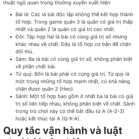
thuật ngữ quan trọng thường xuyên xuất hiện:
Bài lẻ: Các lá bài độc lập không thể kết hợp thành
tổ hợp. Trong game quân 3 là quân có giá trị thấp
nhất và quân 2 là quân có giá trị cao nhất.
Đôi: Tập hợp hai lá bài có cùng giá trị số nhưng
khác nhau về chất. Đây là tổ hợp cơ bản để chặn
đối thủ.
Sám: Ba lá bài có cùng giá trị số, không phân biệt
về phần chất bài.
Tứ quý: Bốn lá bài phải có cùng giá trị. Tứ quý là
một trong những tổ hợp mạnh nhất, có khả năng
chặn được quân 2 (Heo).
Sảnh: Một tổ hợp bao gồm ít nhất ba lá bài có giá
trị số liên tiếp nhau, không phân biệt về chất. Sảnh
trong trò chơi này có thể bắt đầu từ A (A-2-3)
hoặc kết thúc tại A (Q-K-A).
Quy tắc vận hành và luật