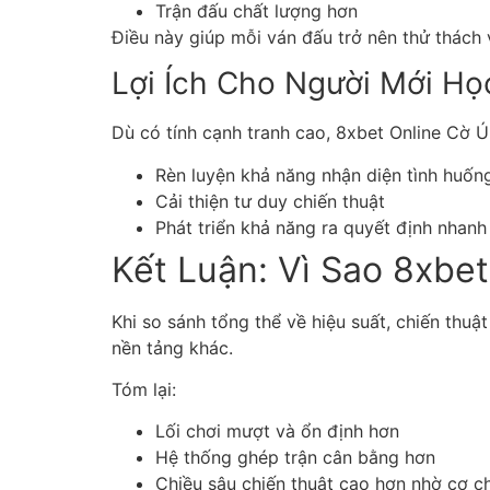
Trận đấu chất lượng hơn
Điều này giúp mỗi ván đấu trở nên thử thách
Lợi Ích Cho Người Mới Họ
Dù có tính cạnh tranh cao, 8xbet Online Cờ Ú
Rèn luyện khả năng nhận diện tình huố
Cải thiện tư duy chiến thuật
Phát triển khả năng ra quyết định nhan
Kết Luận: Vì Sao 8xb
Khi so sánh tổng thể về hiệu suất, chiến thuậ
nền tảng khác.
Tóm lại:
Lối chơi mượt và ổn định hơn
Hệ thống ghép trận cân bằng hơn
Chiều sâu chiến thuật cao hơn nhờ cơ 