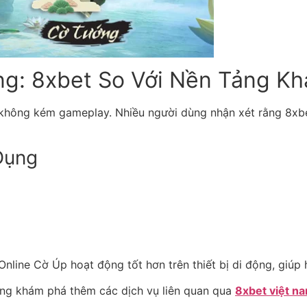
ng: 8xbet So Với Nền Tảng Kh
 không kém gameplay. Nhiều người dùng nhận xét rằng 8xbe
Dụng
nline Cờ Úp hoạt động tốt hơn trên thiết bị di động, giúp 
ũng khám phá thêm các dịch vụ liên quan qua
8xbet việt n