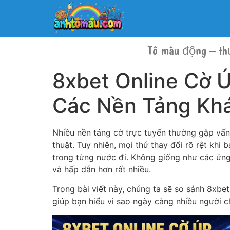
Tô màu động – th
8xbet Online Cờ Ú
Các Nền Tảng Kh
Nhiều nền tảng cờ trực tuyến thường gặp vấn 
thuật. Tuy nhiên, mọi thứ thay đổi rõ rệt khi 
trong từng nước đi. Không giống như các ứng
và hấp dẫn hơn rất nhiều.
Trong bài viết này, chúng ta sẽ so sánh 8xbet
giúp bạn hiểu vì sao ngày càng nhiều người c