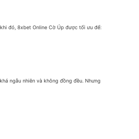
 khi đó, 8xbet Online Cờ Úp được tối ưu để:
ể khá ngẫu nhiên và không đồng đều. Nhưng