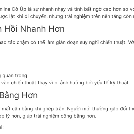
Online Cờ Úp là sự nhanh nhạy và tính bất ngờ cao hơn so 
ược lật khi di chuyển, nhưng trải nghiệm trên nền tảng còn
n Hồi Nhanh Hơn
thao tác chậm có thể làm gián đoạn suy nghĩ chiến thuật. V
ng quan trọng
vào chiến thuật thay vì bị ảnh hưởng bởi yếu tố kỹ thuật.
 Bằng Hơn
sự mất cân bằng khi ghép trận. Người mới thường gặp đối t
p lý hơn, giúp trải nghiệm công bằng hơn.
i: