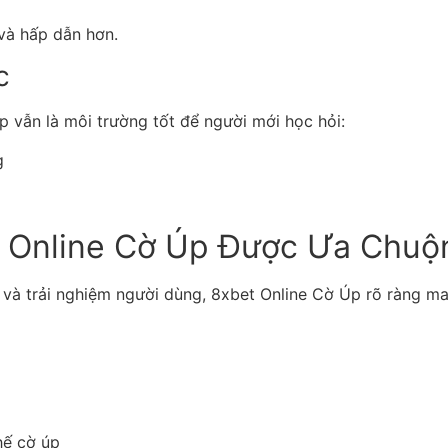
 và hấp dẫn hơn.
c
p vẫn là môi trường tốt để người mới học hỏi:
ng
h
et Online Cờ Úp Được Ưa Chu
t và trải nghiệm người dùng, 8xbet Online Cờ Úp rõ ràng ma
chế cờ úp