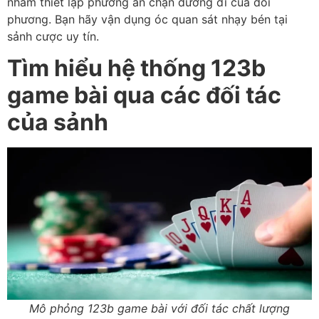
nhằm thiết lập phương án chặn đường đi của đối
phương. Bạn hãy vận dụng óc quan sát nhạy bén tại
sảnh cược uy tín.
Tìm hiểu hệ thống 123b
game bài qua các đối tác
của sảnh
Mô phỏng 123b game bài với đối tác chất lượng