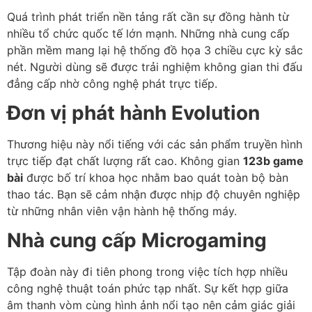
Quá trình phát triển nền tảng rất cần sự đồng hành từ
nhiều tổ chức quốc tế lớn mạnh. Những nhà cung cấp
phần mềm mang lại hệ thống đồ họa 3 chiều cực kỳ sắc
nét. Người dùng sẽ được trải nghiệm không gian thi đấu
đẳng cấp nhờ công nghệ phát trực tiếp.
Đơn vị phát hành Evolution
Thương hiệu này nổi tiếng với các sản phẩm truyền hình
trực tiếp đạt chất lượng rất cao. Không gian
123b game
bài
được bố trí khoa học nhằm bao quát toàn bộ bàn
thao tác. Bạn sẽ cảm nhận được nhịp độ chuyên nghiệp
từ những nhân viên vận hành hệ thống máy.
Nhà cung cấp Microgaming
Tập đoàn này đi tiên phong trong việc tích hợp nhiều
công nghệ thuật toán phức tạp nhất. Sự kết hợp giữa
âm thanh vòm cùng hình ảnh nổi tạo nên cảm giác giải