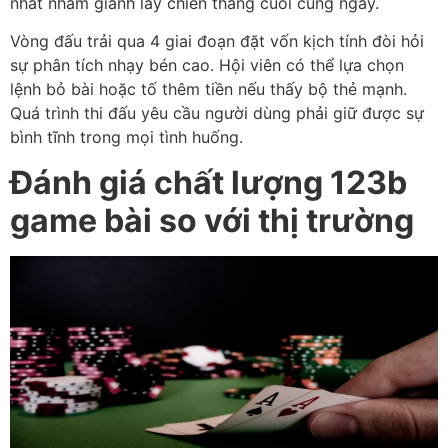
nhất nhằm giành lấy chiến thắng cuối cùng ngay.
Vòng đấu trải qua 4 giai đoạn đặt vốn kịch tính đòi hỏi
sự phân tích nhạy bén cao. Hội viên có thể lựa chọn
lệnh bỏ bài hoặc tố thêm tiền nếu thấy bộ thẻ mạnh.
Quá trình thi đấu yêu cầu người dùng phải giữ được sự
bình tĩnh trong mọi tình huống.
Đánh giá chất lượng 123b
game bài so với thị trường