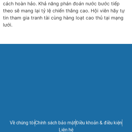
cách hoàn hảo. Khả năng phán đoán nước bước tiếp
theo sẽ mang lại tỷ lệ chiến thắng cao. Hội viên hãy tự
tin tham gia tranh tài cùng hàng loạt cao thủ tại mạng
lưới.
Về chúng tôi
Chính sách bảo mật
Điều khoản & điều kiện
Liên hệ